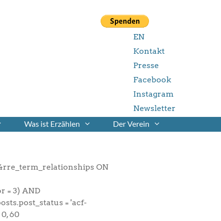
EN
Kontakt
Presse
Facebook
Instagram
Newsletter
Was ist Erzählen
Der Verein
rre_term_relationships ON
r = 3) AND
sts.post_status = 'acf-
0, 60