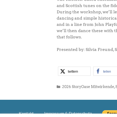
and Scottish tunes on the fidd
During the workshop, we’ll lea
dancing and simple historical
and in a line from John Playf
we’ll then dance these with t
that follows.
Presented by: Silvia Freund, 
twittern
teilen
Kategorien
2026 StoryOase Mitwirkende
,
Kontakt
Impressum & Datenschutz