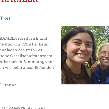
 Trost
AMEER spielt Irish und
lute und Tin Whistle. Beim
ndlagen des Irish-Set-
ische Gesellschaftstänze im
 der barocken Sammlung von
zen wir beim anschließenden
el Freund
e MURAMEER plays Irish