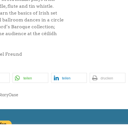
le, flute and tin whistle.
rn the basics of Irish set
 ballroom dances in a circle
ord’s Baroque collection;
he audience at the céilídh
Sel Freund
teilen
teilen
drucken
StoryOase