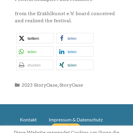
from the Erzählkunst e.V. board conceived
and realised the festival.
twittern
teilen
teilen
teilen
drucken
teilen
Kategorien
2023 StoryOase
,
StoryOase
Kontakt
Impressum & Datenschutz
Diese Website verwendet Cookies, um Ihnen die