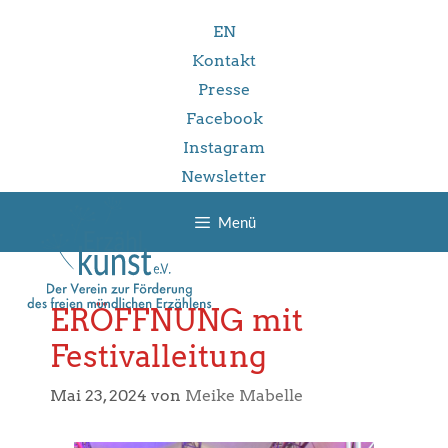
Zum
EN
Inhalt
springen
Kontakt
Presse
Facebook
Instagram
Newsletter
Menü
ERÖFFNUNG mit
Festivalleitung
Mai 23, 2024
von
Meike Mabelle