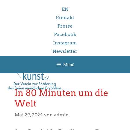
Zum
EN
Inhalt
springen
Kontakt
Presse
Facebook
Instagram
Newsletter
Menü
In 80 Minuten um die
Welt
Mai 29, 2024
von
admin