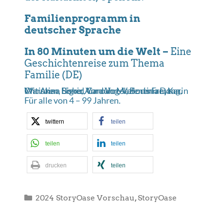
Familienprogramm in
deutscher Sprache
In 80 Minuten um die Welt –
Eine
Geschichtenreise zum Thema
Familie (DE)
Mit Anna Bone, Arna Vogel, Boris Freytag, Christian Lisker, Carolin Mazloumian, Karin Warnken, Sigrid Varduhn, Valentina Dann.
Für alle von 4 – 99 Jahren.
twittern
teilen
teilen
teilen
drucken
teilen
Kategorien
2024 StoryOase Vorschau
,
StoryOase