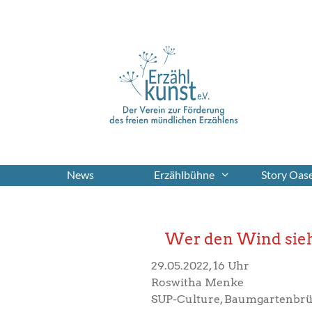
Zum
Inhalt
springen
News
Erzählbühne
Story Oase
Wer den Wind sie
29.05.2022, 16 Uhr
Roswitha Menke
SUP-Culture, Baumgartenbrüc