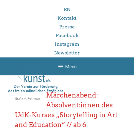
Zum
EN
Inhalt
springen
Kontakt
Presse
Facebook
Instagram
Newsletter
Menü
Märchenabend:
Grafik M. Rehnman
Absolvent:innen des
UdK-Kurses „Storytelling in Art
and Education“ // ab 6