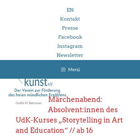
Zum
EN
Inhalt
springen
Kontakt
Presse
Facebook
Instagram
Newsletter
Menü
Märchenabend:
Grafik M. Rehnman
Absolvent:innen des
UdK-Kurses „Storytelling in Art
and Education“ // ab 16