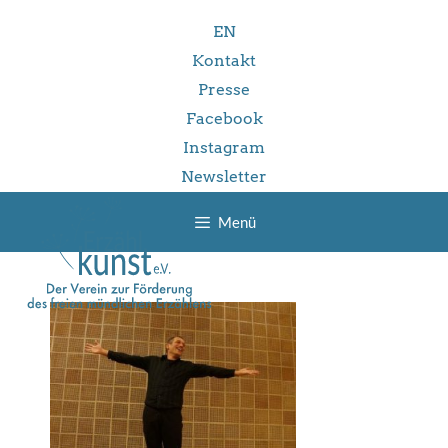
Zum
EN
Inhalt
springen
Kontakt
Presse
Facebook
Instagram
Newsletter
Menü