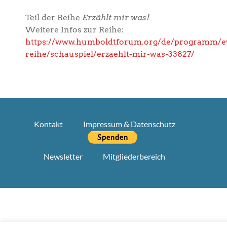
Teil der Reihe
Erzählt mir was!
Weitere Infos zur Reihe:
https://www.humboldtforum.org/de/programm/e
reihe/schauspiel/erzaehlt-mir-was-33827/
Kontakt
Impressum & Datenschutz
Newsletter
Mitgliederbereich