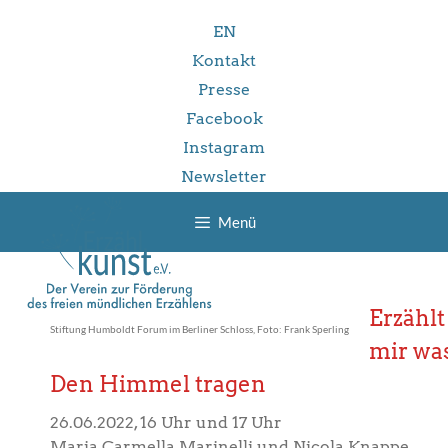
Zum
EN
Inhalt
springen
Kontakt
Presse
Facebook
Instagram
Newsletter
Menü
Erzählt
Stiftung Humboldt Forum im Berliner Schloss, Foto: Frank Sperling
mir was
Den Himmel tragen
26.06.2022, 16 Uhr und 17 Uhr
Maria Carmella Marinelli und Nicola Knappe