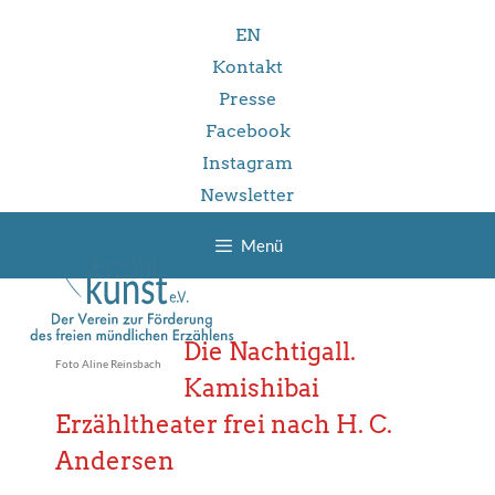
Zum
EN
Inhalt
springen
Kontakt
Presse
Facebook
Instagram
Newsletter
Menü
Die Nachtigall.
Foto Aline Reinsbach
Kamishibai
Erzähltheater frei nach H. C.
Andersen