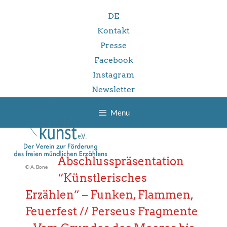
Skip
DE
to
content
Kontakt
Presse
Facebook
Instagram
Newsletter
Menu
Abschlusspräsentation
© A. Bone
“Künstlerisches
Erzählen” – Funken, Flammen,
Feuerfest // Perseus Fragmente